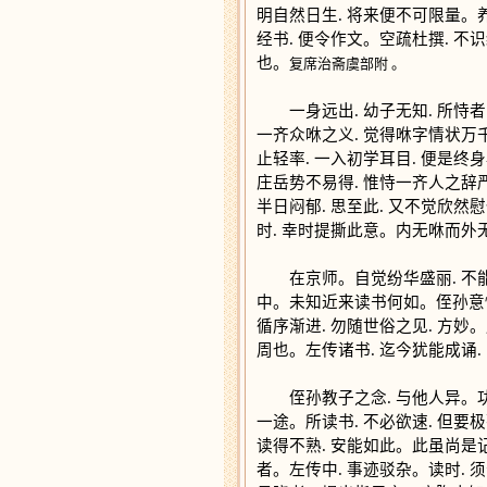
明自然日生. 将来便不可限量。
经书. 便令作文。空疏杜撰. 
也。
复席治斋虞部附 。
一身远出. 幼子无知. 所恃者
一齐众咻之义. 觉得咻字情状万千
止轻率. 一入初学耳目. 便是
庄岳势不易得. 惟恃一齐人之辞严
半日闷郁. 思至此. 又不觉欣然
时. 幸时提撕此意。内无咻而外无
在京师。自觉纷华盛丽. 不能动
中。未知近来读书何如。侄孙意惟
循序渐进. 勿随世俗之见. 方妙
周也。左传诸书. 迄今犹能成诵
侄孙教子之念. 与他人异。功
一途。所读书. 不必欲速. 但要极
读得不熟. 安能如此。此虽尚是记
者。左传中. 事迹驳杂。读时. 