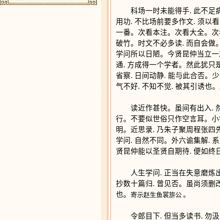
科场一时未能得手. 此不足病。
用功. 不比场前要多作文. 须
一番。次看本注。次看大全。次看
破竹。时文不必多读. 而自会做。
学问所以日陋。今贤昆仲当立一志
通. 方成得一个学者。然此犹只
省察. 日间动静. 能与此合否。
气不好. 不知不觉. 被其引诱也
读近作甚快。虽间有出入. 然大
行。不要似世俗只作空言耳。小
明。近思录. 乃朱子聚周程张四
学问. 自然不同。外六谕集解. 
贤昆仲能以圣贤自期待. 便如终
人生学问. 正当在失意磨炼出
抄数十篇归. 曾见否。虽尚须删
也。
寄示赵生鱼裳旂公 。
令郎目下. 但当多读书. 勿汲汲