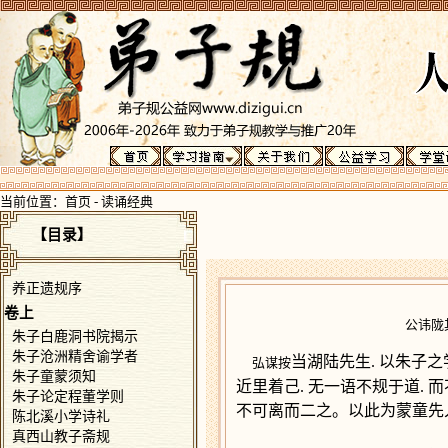
当前位置：
首页
-
读诵经典
【
目录
】
养正遗规序
卷上
公讳陇
朱子白鹿洞书院揭示
朱子沧洲精舍谕学者
当湖陆先生. 以朱子之
弘谋按
朱子童蒙须知
近里着己. 无一语不规于道.
朱子论定程董学则
不可离而二之。以此为蒙童先入
陈北溪小学诗礼
真西山教子斋规