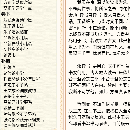
我虽在京. 深以汝读书为念。非
方正学幼仪杂箴
高提学洞学十戒
不是两件事。将所读之书. 句句
卷下
会. 则读书自读书. 做人自做
颜氏家训勉学篇
诵。圣贤经传. 与滥时文不同.
朱子读书法
密不间断. 不在速也。能不间断.
朱子治家格言
此终身不能成功之道也。方做举业
吕近溪小儿语
尽用于此。若读经读古文. 此是
吕新吾续小儿语
用之书为本. 而勿但知有时文。
陆桴亭论小学
虽隔三千里. 犹对面也. 慎毋忽
论读书
补编
汝读书. 要用心. 又不可性急
补编序
书要何用。古人教人读书. 是欲其
诸儒论小学
合于圣贤之言乎. 不合于圣贤之
程畏斋读书分年日程
陈定宇示子帖
好不好两样人在内。读时. 务要分
王文成公训蒙教约
我断不可学他。如此. 方是真读
屠提学童子礼
吕新吾社学要略
汝到家. 不知作何光景。须将
张杨园学规
辰工夫. 在四书上。依我看大全法.
陆清献公示子弟帖
积久自然触处贯通。此根本工夫.
张清恪公读养正编要言
忘却看书温书两事也。目前既未有
唐翼修父师善诱法