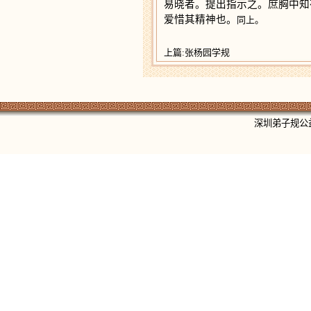
易晓者。提出指示之。庶胸中知有
爱惜其精神也。
同上。
上篇:张杨园学规
深圳弟子规